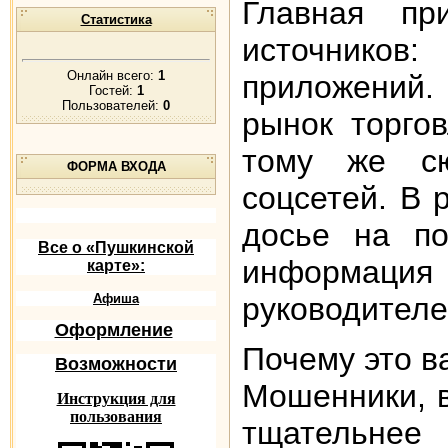
Главная пр
Статистика
источнико
Онлайн всего:
1
приложений.
Гостей:
1
Пользователей:
0
рынок торго
тому же сю
ФОРМА ВХОДА
соцсетей. В 
досье на по
Все о «Пушкинской
информаци
карте»:
руководителе
Афиша
Оформление
Почему это в
Возможности
Мошенники, в
Инструкция для
пользования
тщательнее 