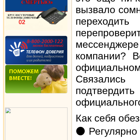
вызвало сомн
переходит
перепровер
мессенджере
компании? В
официально
Связались
подтвердит
официальног
Как себя обе
⚫️ Регулярно