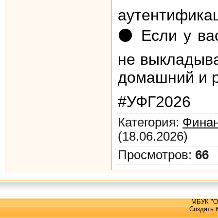
аутентификац
⚫️ Если у ва
не выкладыва
домашний и р
#УФГ2026
Категория
:
Финан
(18.06.2026)
Просмотров
:
66
МБУК "О
Создать