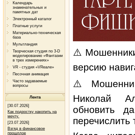
Календарь
знаменательных и
памятных дат
Электронный каталог
Платные услуги
Материально-техническая
база
Мультландия
⚠️ Мошенники
Творческая студия по 3-D
моделированию «Фантазии
в трех измерениях»
версию навиг
VR - студия «VRеале»
Песочная анимация
⚠️ Мошенник
Часто задаваемые
вопросы
Николай Ал
Лента
[30.07.2026]
обновить д
Как подростку накопить на
мечту.
перечислить 
[23.07.2026]
Взгяд в финансовое
прошллое