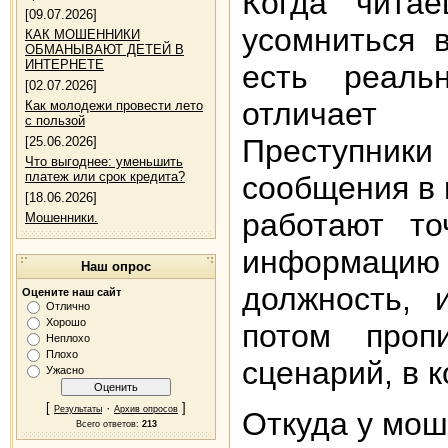
Когда чита
[09.07.2026]
усомниться 
КАК МОШЕННИКИ
ОБМАНЫВАЮТ ДЕТЕЙ В
ИНТЕРНЕТЕ
есть реаль
[02.07.2026]
отличает 
Как молодежи провести лето
с пользой
Преступни
[25.06.2026]
Что выгоднее: уменьшить
платеж или срок кредита?
сообщения в 
[18.06.2026]
работают то
Мошенники.
информацию о
Наш опрос
должность, 
Оцените наш сайт
Отлично
Хорошо
потом проп
Неплохо
Плохо
сценарий, в 
Ужасно
[
·
]
Результаты
Архив опросов
Откуда у мо
Всего ответов:
213