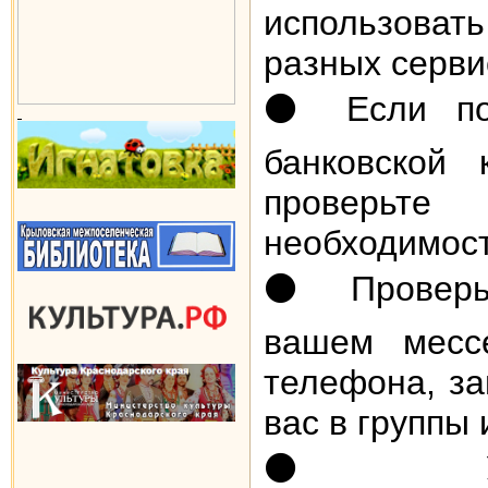
использоват
разных серви
⚫️ Если по
банковской
проверьте
необходимост
⚫️ Проверь
вашем месс
телефона, за
вас в группы
⚫️ Уста