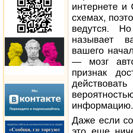
интернете и
схемах, поэт
ведутся. Н
называет в
вашего нача
— мозг авто
признак дос
действовать
вероятность
информацию
Даже если с
это еще ниче