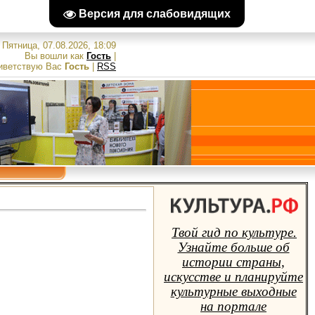
Версия для слабовидящих
Пятница, 07.08.2026, 18:09
Вы вошли как
Гость
|
иветствую Вас
Гость
|
RSS
Твой гид по культуре.
Узнайте больше об
истории страны,
искусстве и планируйте
культурные выходные
на портале