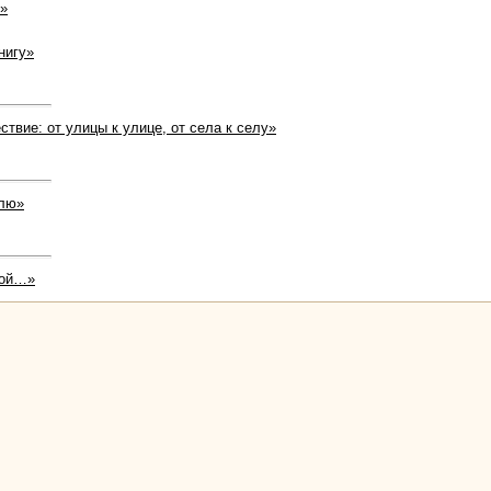
й»
нигу»
твие: от улицы к улице, от села к селу»
елю»
шой…»