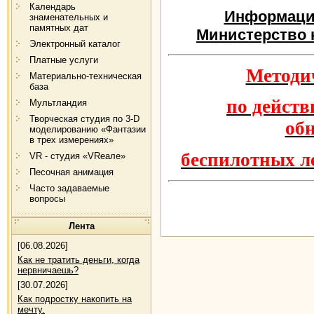
Календарь
Информаци
знаменательных и
памятных дат
Министерство к
Электронный каталог
Платные услуги
Методи
Материально-техническая
база
по дейст
Мультландия
Творческая студия по 3-D
об
моделированию «Фантазии
в трех измерениях»
беспилотных л
VR - студия «VRеале»
Песочная анимация
Часто задаваемые
вопросы
Лента
[06.08.2026]
Как не тратить деньги, когда
нервничаешь?
[30.07.2026]
Как подростку накопить на
мечту.