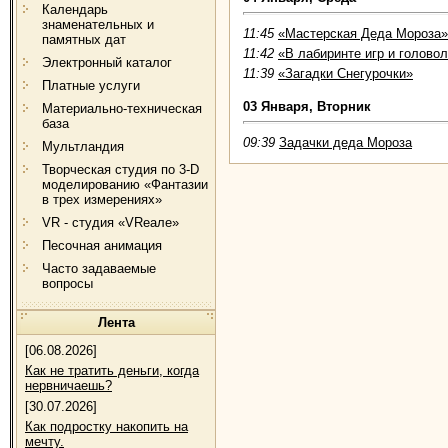
Календарь
знаменательных и
11:45
«Мастерская Деда Мороза»
памятных дат
11:42
«В лабиринте игр и голово
Электронный каталог
11:39
«Загадки Снегурочки»
Платные услуги
03 Января, Вторник
Материально-техническая
база
09:39
Задачки деда Мороза
Мультландия
Творческая студия по 3-D
моделированию «Фантазии
в трех измерениях»
VR - студия «VRеале»
Песочная анимация
Часто задаваемые
вопросы
Лента
[06.08.2026]
Как не тратить деньги, когда
нервничаешь?
[30.07.2026]
Как подростку накопить на
мечту.