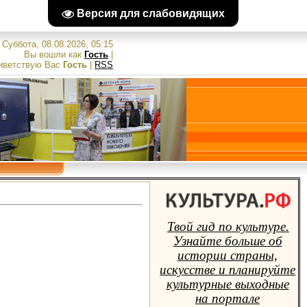
Версия для слабовидящих
Суббота, 08.08.2026, 05:15
Вы вошли как
Гость
|
иветствую Вас
Гость
|
RSS
Твой гид по культуре.
Узнайте больше об
истории страны,
искусстве и планируйте
культурные выходные
на портале