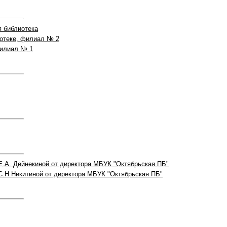
я библиотека
иотеке, филиал № 2
филиал № 1
Е.А. Дейнекиной от директора МБУК "Октябрьская ПБ"
С.Н.Никитиной от директора МБУК "Октябрьская ПБ"