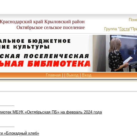
Поне
Краснодарский край Крыловский район
Октябрьское сельское поселение
Группа
"
Гости
"
Пр
Главная
|
|
Выход
|
Вход
тек МБУК «Октябрьская ПБ» на февраль 2024 года
ти «Блокадный хлеб»