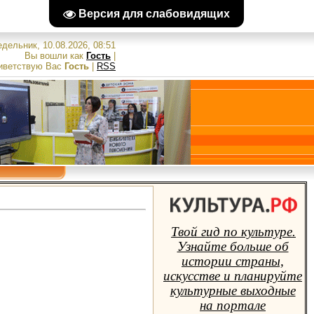
Версия для слабовидящих
дельник, 10.08.2026, 08:51
Вы вошли как
Гость
|
иветствую Вас
Гость
|
RSS
Твой гид по культуре.
Узнайте больше об
истории страны,
искусстве и планируйте
культурные выходные
на портале