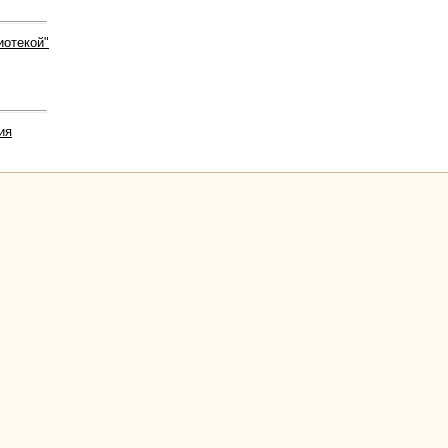
иотекой"
ия