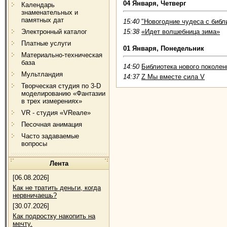
04 Января, Четверг
Календарь
знаменательных и
памятных дат
15:40
"Новогодние чудеса с библ
Электронный каталог
15:38
«Идет волшебница зима»
Платные услуги
01 Января, Понедельник
Материально-техническая
база
14:50
Библиотека нового поколен
Мультландия
14:37
Z Мы вместе сила V
Творческая студия по 3-D
моделированию «Фантазии
в трех измерениях»
VR - студия «VRеале»
Песочная анимация
Часто задаваемые
вопросы
Лента
[06.08.2026]
Как не тратить деньги, когда
нервничаешь?
[30.07.2026]
Как подростку накопить на
мечту.