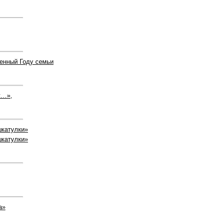
енный Году семьи
к…»,
шкатулки»
шкатулки»
а»