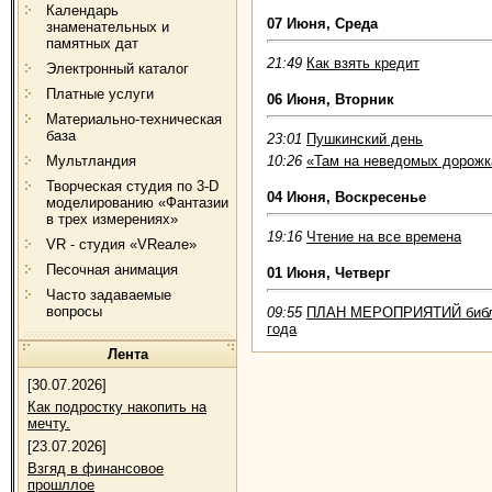
Календарь
07 Июня, Среда
знаменательных и
памятных дат
21:49
Как взять кредит
Электронный каталог
Платные услуги
06 Июня, Вторник
Материально-техническая
база
23:01
Пушкинский день
Мультландия
10:26
«Там на неведомых дорожк
Творческая студия по 3-D
04 Июня, Воскресенье
моделированию «Фантазии
в трех измерениях»
19:16
Чтение на все времена
VR - студия «VRеале»
Песочная анимация
01 Июня, Четверг
Часто задаваемые
вопросы
09:55
ПЛАН МЕРОПРИЯТИЙ библио
года
Лента
[30.07.2026]
Как подростку накопить на
мечту.
[23.07.2026]
Взгяд в финансовое
прошллое