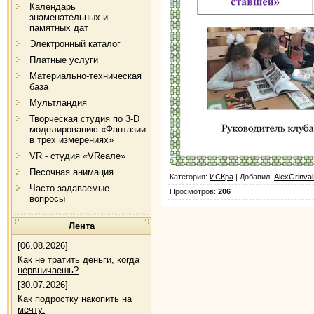
Календарь
знаменательных и
памятных дат
Электронный каталог
Платные услуги
Материально-техническая
база
Мультландия
Творческая студия по 3-D
моделированию «Фантазии
в трех измерениях»
VR - студия «VRеале»
Песочная анимация
Категория
:
ИСКра
|
Добавил
:
AlexGrinva
Часто задаваемые
Просмотров
:
206
вопросы
Лента
[06.08.2026]
Как не тратить деньги, когда
нервничаешь?
[30.07.2026]
Как подростку накопить на
мечту.