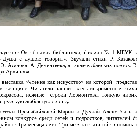
скусств» Октябрьская библиотека, филиал № 1 МБУК «
«Душа с душою говорит». Звучали стихи Р. Казаков
Э. Асадова, А. Дементьева, а также кубанских поэтов:
а Архипова.
 выставка «Чтение как искусство» на которой предста
 к женщине. Читатели нашли здесь искрометные стихи
Некрасова, нежные строки Лермонтова, тонкую лирик
ю русскую любовную лирику.
 Предыбайловой Марии и Духнай Алене были вру
онном конкурсе среди детей и подростков, читателей 
район «Три месяца лето. Три месяца с книгой» в номина