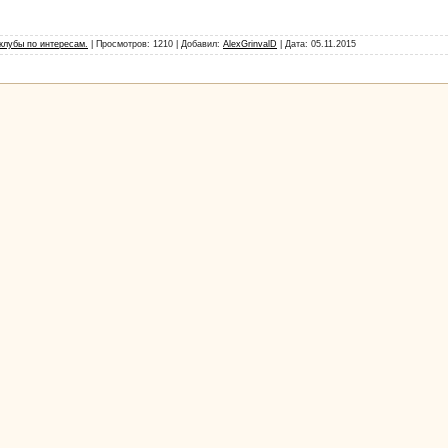
 клубы по интересам.
| Просмотров: 1210 | Добавил:
AlexGrinvalD
| Дата:
05.11.2015