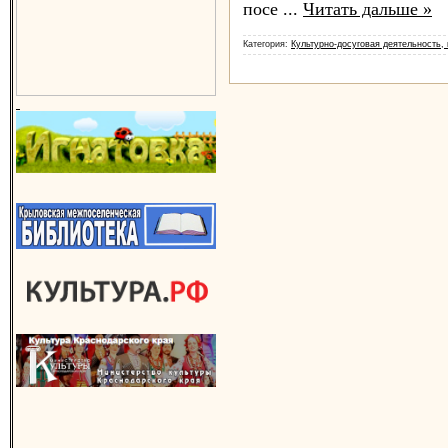
по­се­
...
Читать дальше »
Категория:
Культурно-досуговая деятельность,