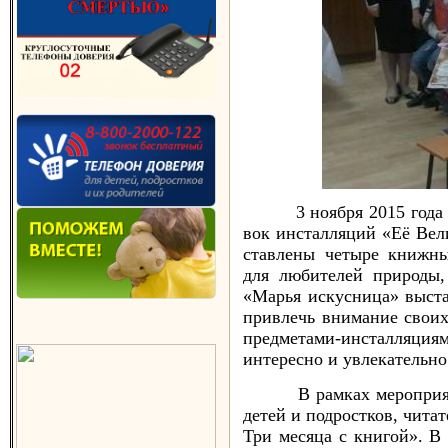
3 но­яб­ря 2015 го­да в Ок
вок ин­стал­ля­ций «Её Ве­л
став­ле­ны че­ты­ре книж­ны
для лю­би­те­лей при­ро­ды
«Марья ис­кус­ни­ца» выс­тав
прив­лечь вни­ма­ние сво­их
пред­ме­та­ми-ин­стал­ля­ци­
ин­те­рес­но и ув­ле­ка­тель­
В рам­ках ме­роп­ри­ятия б
де­тей и под­рос­тков, чи­та­
Три ме­ся­ца с кни­гой». В 