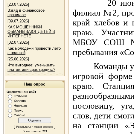
20 июня в Ок
[23.07.2026]
филиал №2, про
Взгяд в финансовое
прошллое
край хлебов и 
[09.07.2026]
КАК МОШЕННИКИ
краю. Участни
ОБМАНЫВАЮТ ДЕТЕЙ В
ИНТЕРНЕТЕ
МБОУ СОШ №6
[02.07.2026]
Как молодежи провести лето
пребывания «Со
с пользой
[25.06.2026]
Команды участ
Что выгоднее: уменьшить
платеж или срок кредита?
игровой форме
краю. Станци
Наш опрос
Оцените наш сайт
разнообразным
Отлично
Хорошо
пословицу, уг
Неплохо
Плохо
слов, дети смо
Ужасно
на станции «Э
[
·
]
Результаты
Архив опросов
Всего ответов:
213