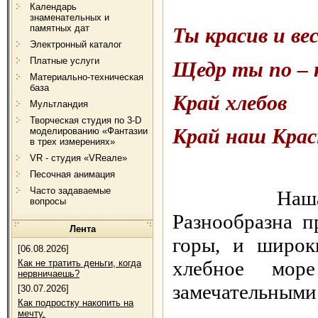
Календарь
знаменательных и
памятных дат
Ты красив и ве
Электронный каталог
Платные услуги
Щедр ты по – 
Материально-техническая
база
Край хлебов
Мультландия
Творческая студия по 3-D
Край наш Крас
моделированию «Фантазии
в трех измерениях»
VR - студия «VRеале»
Песочная анимация
Часто задаваемые
Наша Кубан
вопросы
Разнообразна п
Лента
горы, и широк
[06.08.2026]
хлебное мор
Как не тратить деньги, когда
нервничаешь?
замечательными
[30.07.2026]
Как подростку накопить на
мечту.