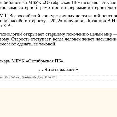
ая библиотека МБУК «Октябрьская ПБ» поздравляет учас
ию компьютерной грамотности с первыми интернет дос
VIII Всероссийский конкурс личных достижений пенсио
и «Спасибо интернету – 2022» получили: Литвинов В.И.
а Е.В.
ехнологий открывает старшему поколению целый мир —
вому. Старость отступает, когда человек живет насыщен
могают сделать ее таковой!
текарь МБУК «Октябрьская ПБ».
...
Читать дальше »
ов: 424 | Добавил:
AlexGrinvalD
| Дата:
26.10.2022