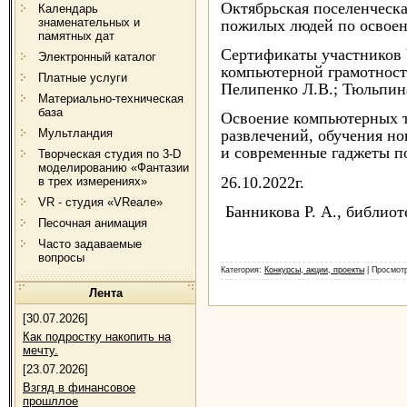
Октябрьская поселенческ
Календарь
знаменательных и
пожилых людей по освоен
памятных дат
Сертификаты участников 
Электронный каталог
компьютерной грамотност
Платные услуги
Пелипенко Л.В.; Тюльпин
Материально-техническая
база
Освоение компьютерных т
Мультландия
развлечений, обучения но
и современные гаджеты по
Творческая студия по 3-D
моделированию «Фантазии
26.10.2022г.
в трех измерениях»
VR - студия «VRеале»
Банникова Р. А., библио
Песочная анимация
Часто задаваемые
вопросы
Категория:
Конкурсы, акции, проекты
| Просмотр
Лента
[30.07.2026]
Как подростку накопить на
мечту.
[23.07.2026]
Взгяд в финансовое
прошллое