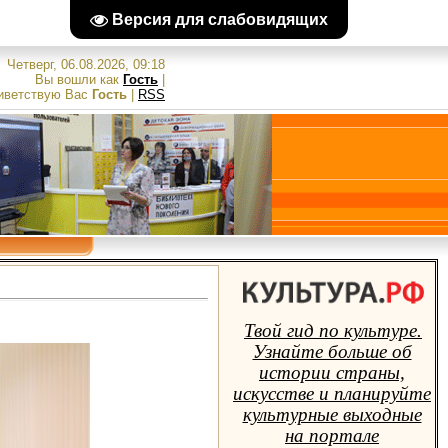
Версия для слабовидящих
Четверг, 06.08.2026, 09:18
Вы вошли как
Гость
|
иветствую Вас
Гость
|
RSS
Твой гид по культуре.
Узнайте больше об
истории страны,
искусстве и планируйте
культурные выходные
на портале