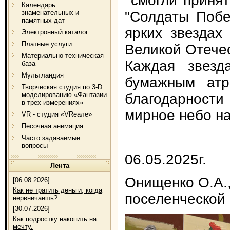
смогли принят
Календарь
"Солдаты Поб
знаменательных и
памятных дат
ярких звездах
Электронный каталог
Платные услуги
Великой Отечес
Материально-техническая
Каждая звезд
база
Мультландия
бумажным атр
Творческая студия по 3-D
благодарност
моделированию «Фантазии
в трех измерениях»
мирное небо на
VR - студия «VRеале»
Песочная анимация
Часто задаваемые
вопросы
06.05.2025г.
Лента
Онищенко О.А.
[06.08.2026]
Как не тратить деньги, когда
поселенческой
нервничаешь?
[30.07.2026]
Как подростку накопить на
мечту.