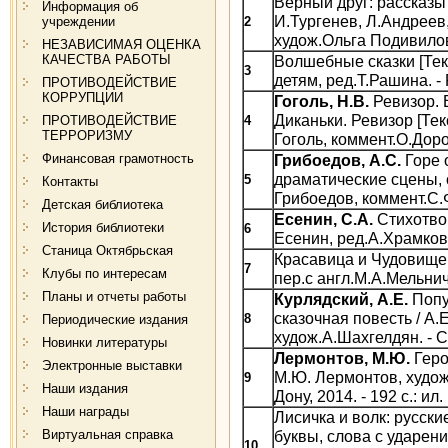
Верный друг: рассказы о
Информация об
И.Тургенев, Л.Андреев,
учреждении
2
худож.Ольга Подивилова.
НЕЗАВИСИМАЯ ОЦЕНКА
КАЧЕСТВА РАБОТЫ
Волшебные сказки [Тек
3
детям, ред.Т.Рашина. - 
ПРОТИВОДЕЙСТВИЕ
КОРРУПЦИИ
Гоголь, Н.В.
Ревизор. 
Диканьки. Ревизор [Текс
ПРОТИВОДЕЙСТВИЕ
4
ТЕРРОРИЗМУ
Гоголь, коммент.О.Дороф
Финансовая грамотность
Грибоедов, А.С.
Горе 
драматические сцены, 
5
Контакты
Грибоедов, коммент.С.Фо
Детская библиотека
Есенин, С.А.
Стихотвор
История библиотеки
6
Есенин, ред.А.Храмков. 
Станица Октябрьская
Красавица и Чудовище и
7
Клубы по интересам
пер.с англ.М.А.Мельничен
Планы и отчеты работы
Курлядский, А.Е.
Попу
сказочная повесть / А.
8
Периодические издания
худож.А.Шахгелдян. - См
Новинки литературы
Лермонтов, М.Ю.
Геро
Электронные выставки
М.Ю. Лермонтов, худож
9
Наши издания
Дону, 2014. - 192 с.: ил.
Наши награды
Лисичка и волк: русские
Виртуальная справка
буквы, слова с ударен
10