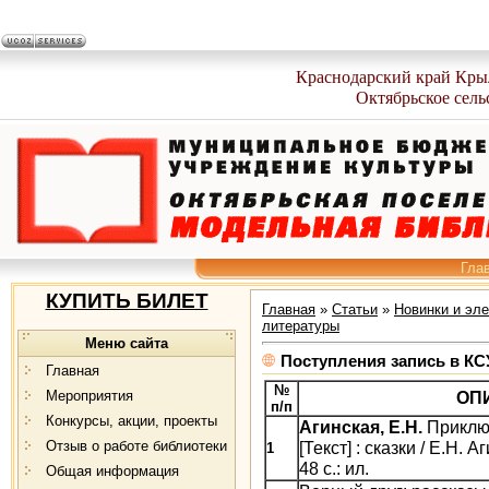
Краснодарский край Кры
Октябрьское сель
Гла
КУПИТЬ БИЛЕТ
Главная
»
Статьи
»
Новинки и эл
литературы
Меню сайта
Поступления запись в КС
Главная
№
Мероприятия
ОП
п/п
Конкурсы, акции, проекты
Агинская, Е.Н.
Приклю
Отзыв о работе библиотеки
[Текст] : сказки / Е.Н. 
1
48 с.: ил.
Общая информация