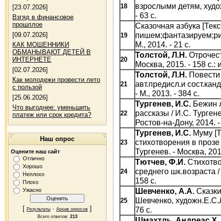
взрослыми детям, худож
18
[23.07.2026]
- 63 с.
Взгяд в финансовое
прошллое
Сказочная азбука [Текст
пишем;фантазируем;ри
[09.07.2026]
19
М., 2014. - 21 с.
КАК МОШЕННИКИ
ОБМАНЫВАЮТ ДЕТЕЙ В
Толстой, Л.Н.
Отрочеств
ИНТЕРНЕТЕ
20
Москва, 2015. - 158 с.: 
[02.07.2026]
Толстой, Л.Н.
Повести 
Как молодежи провести лето
авт.предисл.и сост.кан
21
с пользой
- М., 2013. - 384 с.
[25.06.2026]
Тургенев, И.С.
Бежин л
Что выгоднее: уменьшить
рассказы / И.С. Турген
22
платеж или срок кредита?
Ростов-на-Дону, 2014. - 
Тургенев, И.С.
Муму [Т
Наш опрос
стихотворения в прозе 
23
Тургенев. - Москва, 2015
Оцените наш сайт
Отлично
Тютчев, Ф.И.
Стихотво
Хорошо
среднего шк.возраста / 
24
Неплохо
158 с.
Плохо
Шевченко, А.А.
Сказки
Ужасно
Шевченко, художн.Е.С.Л
25
[
·
]
76 с.
Результаты
Архив опросов
Всего ответов:
213
Шмахтль, Андреас Х.