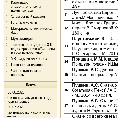
сюжета, ил.Анастасии Б
Календарь
знаменательных и
48 с.
памятных дат
Лучшие сказки Европы [
11
Электронный каталог
англ.М.Мельниченко. - М.
Платные услуги
Мифы Древней Греции.Г
переск.В.Смирновой;Худ
12
Материально-техническая
база
160 с.: ил.
Паустовский, К.Г.
Заяч
Мультландия
вопросами и ответами д
Творческая студия по 3-D
13
Паустовский, коммент.
моделированию «Фантазии
в трех измерениях»
Е.Снегирева. - М., 2016. 
VR - студия «VRеале»
Пришвин, М.М.
Кладова
14
Пришвин, художн.И.Цыган
Песочная анимация
Пушкин, А.С.
Дубровски
Часто задаваемые
Пушкин, оформл.сер.А.С
вопросы
15
с.
Пушкин, А.С.
Сказка о
Лента
богатырях [Текст] / А.
16
[06.08.2026]
- М., 2014. - 48 с.: ил.
Как не тратить деньги, когда
Пушкин, А.С.
Сказки [Т
нервничаешь?
взрослыми детям / А.С
17
[30.07.2026]
художн.Н.Глушкова. - Ек
Как подростку накопить на
Сказки со всего света [
мечту.