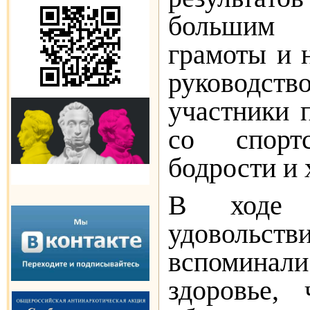
большим и
грамоты и 
руководств
участники 
со спорт
бодрости и
В ходе 
удовольст
вспоминал
здоровье,