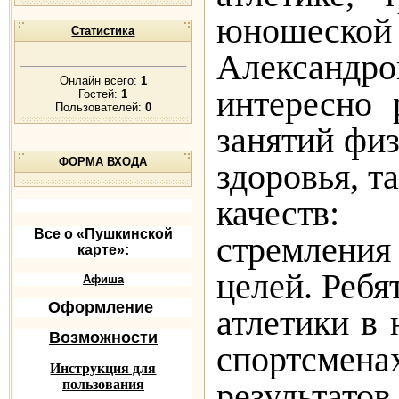
юношеской 
Статистика
Александр
Онлайн всего:
1
интересно 
Гостей:
1
Пользователей:
0
занятий физ
ФОРМА ВХОДА
здоровья, т
качеств:
Все о «Пушкинской
стремлени
карте»:
целей. Ребя
Афиша
Оформление
атлетики в
Возможности
спортсме
Инструкция для
результат
пользования