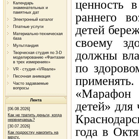
ценность 
Календарь
знаменательных и
памятных дат
раннего во
Электронный каталог
детей береж
Платные услуги
Материально-техническая
база
своему зд
Мультландия
должны вла
Творческая студия по 3-D
моделированию «Фантазии
в трех измерениях»
по здорово
VR - студия «VRеале»
Песочная анимация
применять.
Часто задаваемые
вопросы
«Марафон 
Лента
детей» для 
[06.08.2026]
Краснодар
Как не тратить деньги, когда
нервничаешь?
[30.07.2026]
года
в Октя
Как подростку накопить на
мечту.