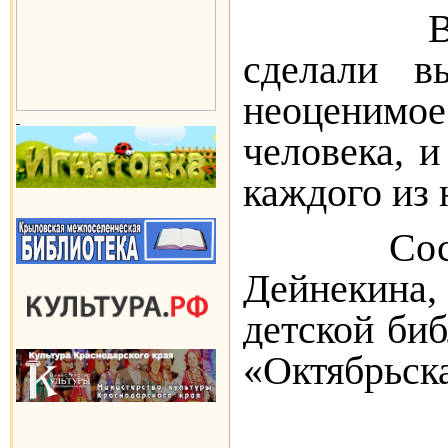
В конце
сделали в
неоценимо
человека, и
каждого из 
С
Дейнекина,
детской би
«Октябрьск