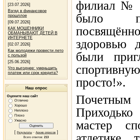
филиал № 
[23.07.2026]
Взгяд в финансовое
было пр
прошллое
[09.07.2026]
посвящённ
КАК МОШЕННИКИ
ОБМАНЫВАЮТ ДЕТЕЙ В
ИНТЕРНЕТЕ
здоровью д
[02.07.2026]
Как молодежи провести лето
были приг
с пользой
[25.06.2026]
спортивную
Что выгоднее: уменьшить
платеж или срок кредита?
просто!»
.
Наш опрос
Почетным 
Оцените наш сайт
Отлично
Хорошо
Приходько
Неплохо
Плохо
мастер сп
Ужасно
[
·
]
Результаты
Архив опросов
атлетике, 
Всего ответов:
213