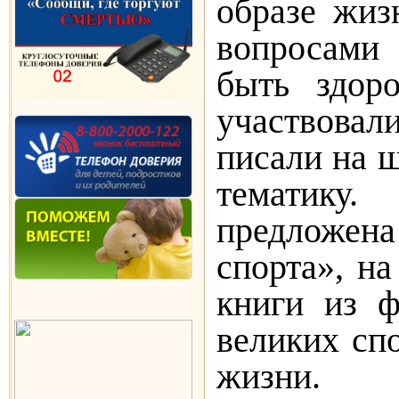
образе жиз
вопросами
быть здор
участвовал
писали на 
тематику
предложена
спорта», н
книги из ф
великих сп
жизни.