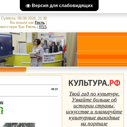
Версия для слабовидящих
Суббота, 08.08.2026, 11:38
Вы вошли как
Гость
|
иветствую Вас
Гость
|
RSS
09:37
Твой гид по культуре.
Узнайте больше об
истории страны,
искусстве и планируйте
культурные выходные
на портале