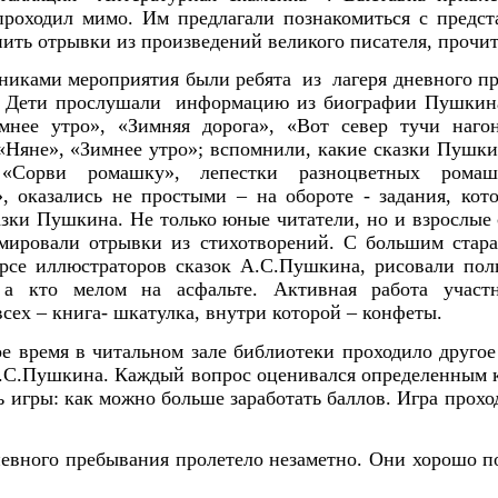
 проходил мимо. Им предлагали познакомиться с предс
нить отрывки из произведений великого писателя, прочи
никами мероприятия были ребята из лагеря дневного п
Дети прослушали информацию из биографии Пушкина 
мнее утро», «Зимняя дорога», «Вот север тучи нагон
«Няне», «Зимнее утро»; вспомнили, какие сказки Пушки
«Сорви ромашку», лепестки разноцветных ромаш
, оказались не простыми – на обороте - задания, кот
азки Пушкина. Не только юные читатели, но и взрослые 
амировали отрывки из стихотворений. С большим стара
урсе иллюстраторов сказок А.С.Пушкина, рисовали по
, а кто мелом на асфальте. Активная работа участ
всех – книга- шкатулка, внутри которой – конфеты.
в читальном зале библиотеки проходило другое м
А.С.Пушкина. Каждый вопрос оценивался определенным к
ль игры: как можно больше заработать баллов. Игра прох
невного пребывания пролетело незаметно. Они хорошо п