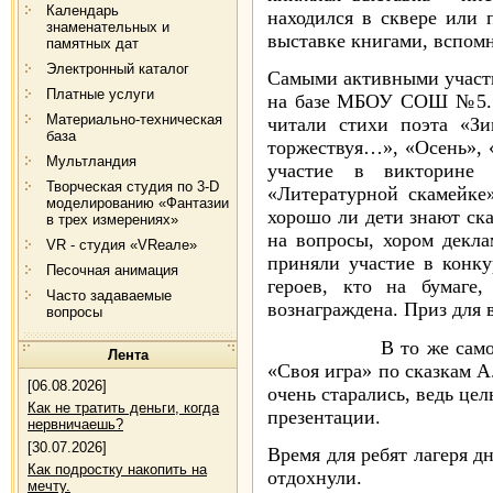
Календарь
находился в сквере или
знаменательных и
выставке книгами, вспом
памятных дат
Электронный каталог
Самыми активными участ
Платные услуги
на базе МБОУ СОШ №5. 
Материально-техническая
читали стихи поэта «Зи
база
торжествуя…», «Осень», 
Мультландия
участие в викторине 
Творческая студия по 3-D
«Литературной скамейке»
моделированию «Фантазии
хорошо ли дети знают ск
в трех измерениях»
на вопросы, хором декл
VR - студия «VRеале»
приняли участие в конк
Песочная анимация
героев, кто на бумаге
Часто задаваемые
вознаграждена. Приз для 
вопросы
В то же самое время 
Лента
«Своя игра» по сказкам 
[06.08.2026]
очень старались, ведь це
Как не тратить деньги, когда
презентации.
нервничаешь?
[30.07.2026]
Время для ребят лагеря д
Как подростку накопить на
отдохнули.
мечту.