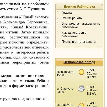
тавленными на необычной
Детская библиотека
тать стихи А.С.Пушкина.
Главная
ребывания «Юный эколог»
Режим работы
Александра Сергеевича,
Виртуальная экскурсия по
яя», «Зима! Крестьянин,
библиотеке
на читали. Затем приняли
Как записаться в
библиотеку
ек, распустившихся на
орые помогли определить:
Планы и отчеты работы
с удовольствием отвечали
нием и интересом ребята
любившихся им сказочных
ников мероприятия была
Октябрьская погода
ероприятие- викторина
оличеством очков. Ребята
одила в форме электронной
отрудились и, конечно же,