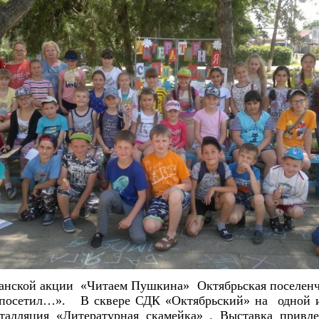
анской акции «Читаем Пушкина» Октябрьская поселенч
 посетил…». В сквере СДК «Октябрьский» на одной и
талляция «Литературная скамейка» . Выставка привле