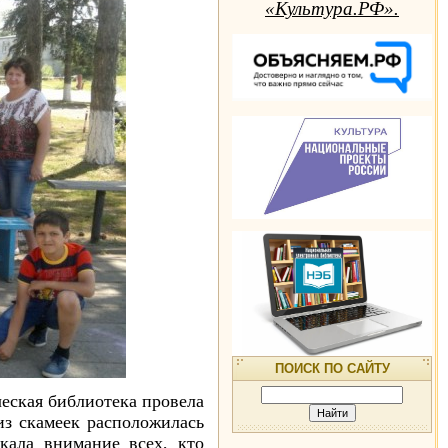
«Культура.РФ».
ПОИСК ПО САЙТУ
еская библиотека провела
з скамеек расположилась
кала внимание всех, кто