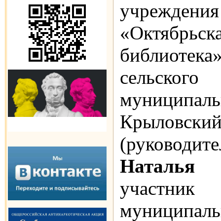
учрежд
«Октябрьс
библиоте
сельск
муниципал
Крыло
(руково
Наталья
участник 
муниципал