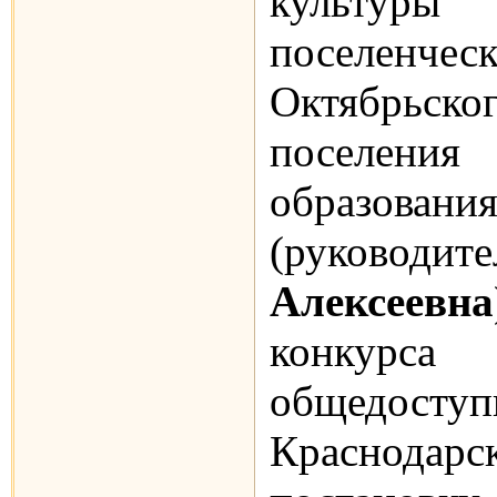
культур
поселенче
Октябрь
поселени
образовани
(руководит
Алексеевна
конкурс
общедост
Краснодарс