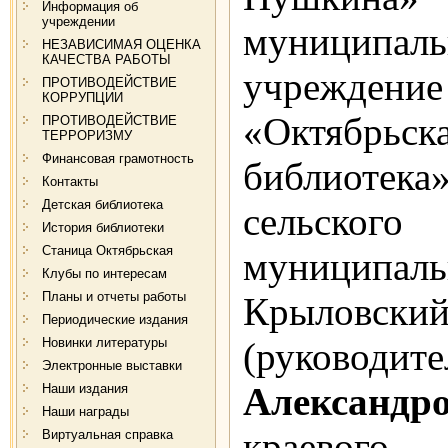
Информация об
учреждении
муниципа
НЕЗАВИСИМАЯ ОЦЕНКА
КАЧЕСТВА РАБОТЫ
учрежд
ПРОТИВОДЕЙСТВИЕ
КОРРУПЦИИ
«Октябрьс
ПРОТИВОДЕЙСТВИЕ
ТЕРРОРИЗМУ
Финансовая грамотность
библиотека
Контакты
Детская библиотека
сельск
История библиотеки
Станица Октябрьская
муниципал
Клубы по интересам
Планы и отчеты работы
Крыло
Периодические издания
Новинки литературы
(руководит
Электронные выставки
Александр
Наши издания
Наши награды
краево
Виртуальная справка