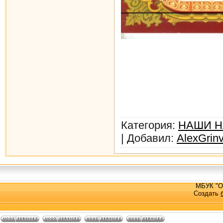
Категория
:
НАШИ Н
|
Добавил
:
AlexGrin
МБУК "О
Создать