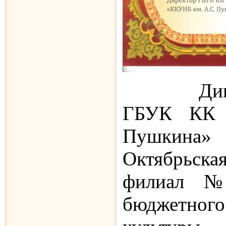
Дипломо
ГБУК КК 
Пушкин
Октябрьская
филиал №
бюджетн