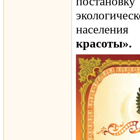
постано
экологиче
населени
красоты».