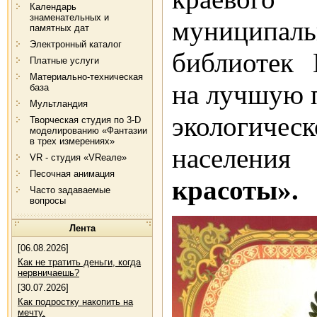
Календарь
знаменательных и
муниципал
памятных дат
Электронный каталог
библиотек 
Платные услуги
Материально-техническая
на лучшую 
база
Мультландия
экологиче
Творческая студия по 3-D
моделированию «Фантазии
в трех измерениях»
населени
VR - студия «VRеале»
Песочная анимация
красоты».
Часто задаваемые
вопросы
Лента
[06.08.2026]
Как не тратить деньги, когда
нервничаешь?
[30.07.2026]
Как подростку накопить на
мечту.