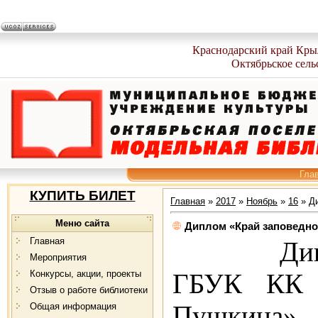
Краснодарский край Кры
Октябрьское сель
Гла
КУПИТЬ БИЛЕТ
Главная
»
2017
»
Ноябрь
»
16
» Ди
Меню сайта
Диплом «Край заповедно
Главная
Дипломо
Мероприятия
Конкурсы, акции, проекты
ГБУК КК 
Отзыв о работе библиотеки
Пушкин
Общая информация