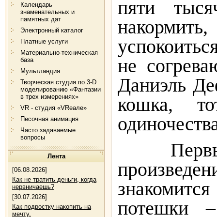
пяти тыс
Календарь
знаменательных и
памятных дат
накормит
Электронный каталог
успокоитьс
Платные услуги
Материально-техническая
не согрева
база
Мультландия
Даниэль Де
Творческая студия по 3-D
моделированию «Фантазии
в трех измерениях»
кошка, т
VR - студия «VRеале»
одиночества
Песочная анимация
Часто задаваемые
вопросы
Первым
Лента
произвед
[06.08.2026]
Как не тратить деньги, когда
знакомит
нервничаешь?
[30.07.2026]
потешки –
Как подростку накопить на
мечту.