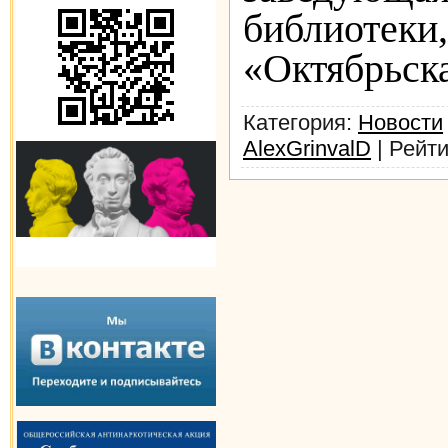
библиоте
«Октябрьск
Категория
:
Новости
AlexGrinvalD
|
Рейти