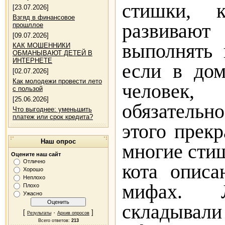
стишки, 
[23.07.2026]
Взгяд в финансовое
развиваю
прошллое
[09.07.2026]
выполнять 
КАК МОШЕННИКИ
ОБМАНЫВАЮТ ДЕТЕЙ В
ИНТЕРНЕТЕ
если в дом
[02.07.2026]
Как молодежи провести лето
человек,
с пользой
[25.06.2026]
обязательн
Что выгоднее: уменьшить
платеж или срок кредита?
этого прекр
Наш опрос
многие сти
Оцените наш сайт
Отлично
кота описа
Хорошо
Неплохо
мифах. 
Плохо
Ужасно
складывали
[
·
]
Результаты
Архив опросов
Всего ответов:
213