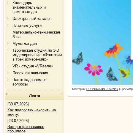
Календарь
знаменательных и
памятных дат
Электронный каталог
Платные услуги
Материально-техническая
база
Мультландия
Творческая студия по 3-D
моделированию «Фантазии
в трех измерениях»
VR - студия «VRеале»
Песочная анимация
Часто задаваемые
вопросы
Категория
:
НОВИНКИ ЛИТЕРАТУРЫ
|
Просмотр
Лента
[30.07.2026]
Как подростку накопить на
мечту.
[23.07.2026]
Взгяд в финансовое
прошллое