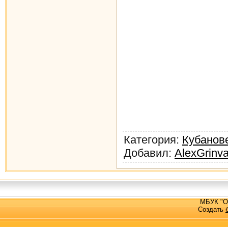
Категория
:
Кубанов
Добавил
:
AlexGrinv
МБУК "О
Создать