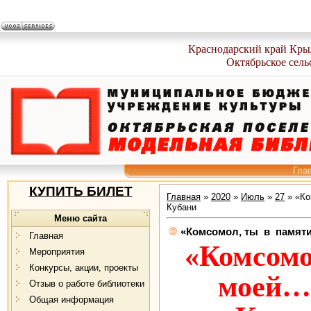
Краснодарский край Кры
Октябрьское сель
Гла
КУПИТЬ БИЛЕТ
Главная
»
2020
»
Июль
»
27
» «Ко
Кубани
Меню сайта
«Комсомол, ты в памят
Главная
«Комсом
Мероприятия
Конкурсы, акции, проекты
моей…
Отзыв о работе библиотеки
Общая информация