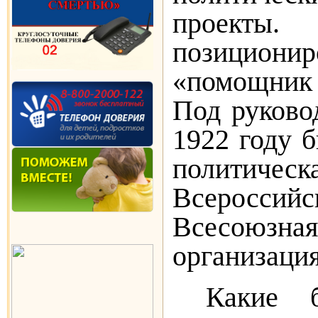
проек
позицио
«помощник
Под руково
1922 году б
политичес
Всеросси
Всесоюз
организация
Какие 