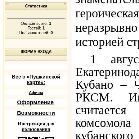
Статистика
героическая
неразрыв
Онлайн всего:
1
Гостей:
1
Пользователей:
0
историей ст
ФОРМА ВХОДА
1 авгу
Екатеринод
Все о «Пушкинской
Кубано – Ч
карте»:
Афиша
РКСМ. Им
Оформление
считаетс
Возможности
комсомола
Инструкция для
пользования
кубанско