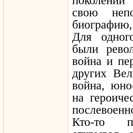
поколений
свою непо
биографию,
Для одног
были револ
война и пе
других Вел
война, юно
на героиче
послевоенн
Кто-то п