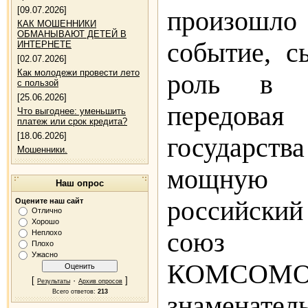
[09.07.2026]
произош
КАК МОШЕННИКИ
ОБМАНЫВАЮТ ДЕТЕЙ В
событие, с
ИНТЕРНЕТЕ
[02.07.2026]
Как молодежи провести лето
роль в б
с пользой
[25.06.2026]
передо
Что выгоднее: уменьшить
платеж или срок кредита?
[18.06.2026]
государст
Мошенники.
мощную 
Наш опрос
российский
Оцените наш сайт
Отлично
Хорошо
союз 
Неплохо
Плохо
Ужасно
КОМСОМ
[
·
]
Результаты
Архив опросов
Всего ответов:
213
знаменатель