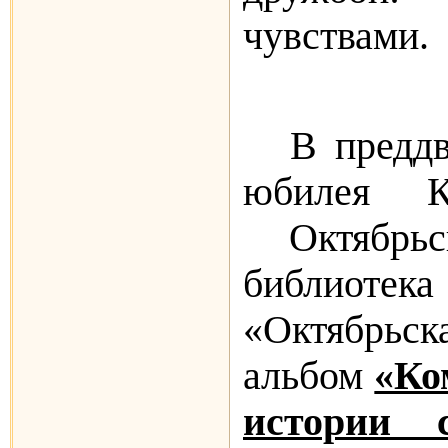
чувствами.
В преддв
юбилея К
Октябрьск
библи
«Октябрьск
альбом
«Ко
истории 