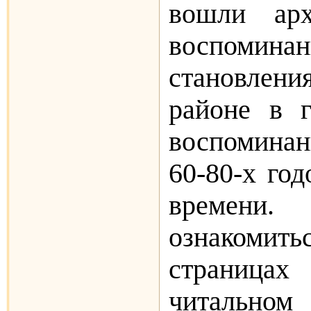
вошли арх
воспомин
становлени
районе в г
воспомина
60-80-х год
времен
ознакомит
страницах
читальном