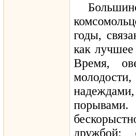
Больш
комсомол
годы, связ
как лучшее
Время, ов
молодос
надеждам
порывами. 
бескорыс
дружбой: