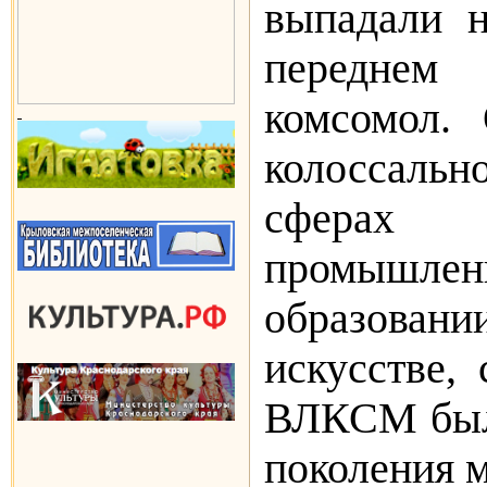
выпадали н
переднем
комсомол. 
колоссальн
сфер
промышленн
образовании
искусстве,
ВЛКСМ был
поколения 