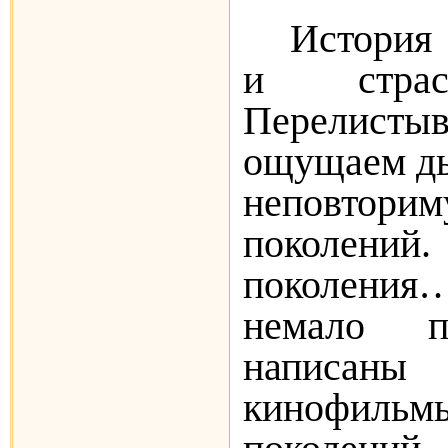
История
и страс
Перелистыв
ощущаем ды
неповторим
поколени
поколени
немало п
написаны
кинофил