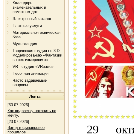
Календарь
знаменательных и
памятных дат
Электронный каталог
Платные услуги
Материально-техническая
база
Мультландия
Творческая студия по 3-D
моделированию «Фантазии
в трех измерениях»
VR - студия «VRеале»
Песочная анимация
Часто задаваемые
вопросы
Лента
[30.07.2026]
Как подростку накопить на
мечту.
[23.07.2026]
29 окт
Взгяд в финансовое
прошллое