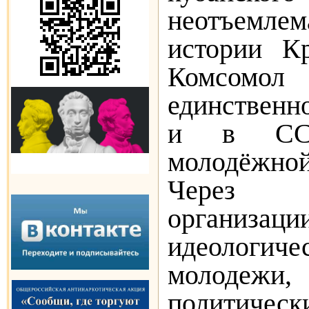
неотъемле
истории Кр
Комсомо
единственн
и в ССС
молодёжн
Через с
организац
идеологич
молодежи, 
политичес