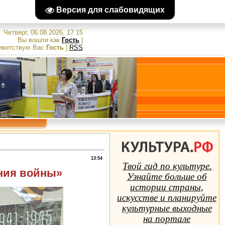
Версия для слабовидящих
Четверг, 06.08.2026, 17:15
Вы вошли как
Гость
|
иветствую Вас
Гость
|
RSS
13:54
Твой гид по культуре.
ния войны»
Узнайте больше об
истории страны,
искусстве и планируйте
культурные выходные
на портале