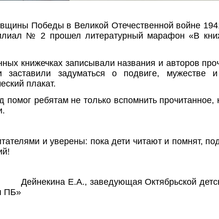
вщины Победы в Великой Отечественной войне 1941-
филиал № 2 прошел литературный марафон «В кни
нных книжечках записывали названия и авторов про
и заставили задуматься о подвиге, мужестве 
еский плакат.
д помог ребятам не только вспомнить прочитанное, 
и.
ателями и уверены: пока дети читают и помнят, под
ий!
на Е.А., заведующая Октябрьской детской 
я ПБ»