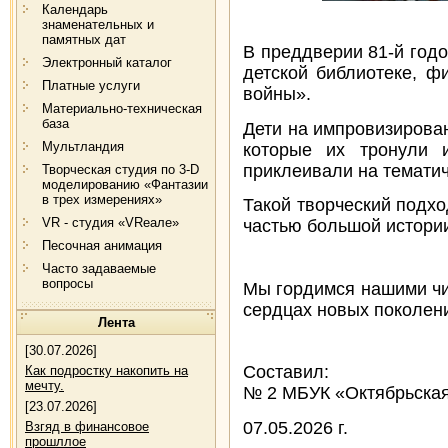
Календарь
знаменательных и
памятных дат
В преддверии 81-й годо
Электронный каталог
детской библиотеке, 
Платные услуги
войны».
Материально-техническая
база
Дети на импровизирова
Мультландия
которые их тронули 
приклеивали на тематич
Творческая студия по 3-D
моделированию «Фантазии
в трех измерениях»
Такой творческий подхо
VR - студия «VRеале»
частью большой истори
Песочная анимация
Часто задаваемые
вопросы
Мы гордимся нашими чит
сердцах новых поколен
Лента
[30.07.2026]
Составил: Дейнеки
Как подростку накопить на
мечту.
№ 2 МБУК «Октябрьска
[23.07.2026]
07.05.2026 г.
Взгяд в финансовое
прошллое