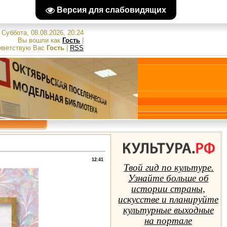
Версия для слабовидящих
Суббота, 08.08.2026, 20:24
Вы вошли как
Гость
|
иветствую Вас
Гость
|
RSS
12:41
Твой гид по культуре.
Узнайте больше об
истории страны,
искусстве и планируйте
культурные выходные
на портале