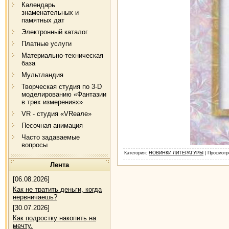
Календарь
знаменательных и
памятных дат
Электронный каталог
Платные услуги
Материально-техническая
база
Мультландия
Творческая студия по 3-D
моделированию «Фантазии
в трех измерениях»
VR - студия «VRеале»
Песочная анимация
Часто задаваемые
вопросы
Категория
:
НОВИНКИ ЛИТЕРАТУРЫ
|
Просмотр
Лента
[06.08.2026]
Как не тратить деньги, когда
нервничаешь?
[30.07.2026]
Как подростку накопить на
мечту.