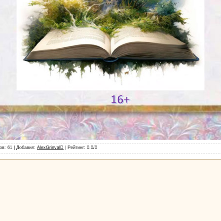
ов
: 61 |
Добавил
:
AlexGrinvalD
|
Рейтинг
:
0.0
/
0