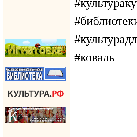
#культурак
#библиотек
#культурад
#коваль