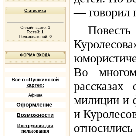
— говорил 
Статистика
Повест
Онлайн всего:
1
Гостей:
1
Пользователей:
0
Куролесо
юмористичес
ФОРМА ВХОДА
Во много
Все о «Пушкинской
рассказах 
карте»:
Афиша
милиции и 
Оформление
и Куролесо
Возможности
относились
Инструкция для
пользования