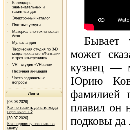
Календарь
знаменательных и
памятных дат
Электронный каталог
Платные услуги
Материально-техническая
база
Бывает 
Мультландия
Творческая студия по 3-D
может сказ
моделированию «Фантазии
в трех измерениях»
кузнец — м
VR - студия «VRеале»
Песочная анимация
Юрию Кова
Часто задаваемые
вопросы
фамилией 
Лента
[06.08.2026]
плавил он н
Как не тратить деньги, когда
нервничаешь?
подковы да 
[30.07.2026]
Как подростку накопить на
мечту.