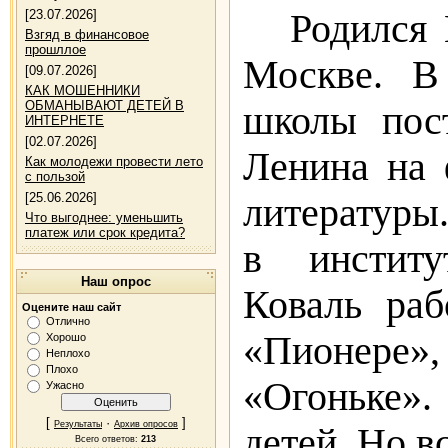
Родился
[23.07.2026]
Взгяд в финансовое
прошллое
Москве. В
[09.07.2026]
КАК МОШЕННИКИ
ОБМАНЫВАЮТ ДЕТЕЙ В
школы пос
ИНТЕРНЕТЕ
[02.07.2026]
Ленина на 
Как молодежи провести лето
с пользой
[25.06.2026]
литера­туры
Что выгоднее: уменьшить
платеж или срок кредита?
в институ
Наш опрос
Коваль раб
Оцените наш сайт
Отлично
«Пионере»
Хорошо
Неплохо
Плохо
«Огоньке».
Ужасно
[
·
]
Результаты
Архив опросов
детей. Но в
Всего ответов:
213