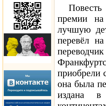
Повесть
премии на
лучшую дет
перевёл на
переводч
Франкфур
приобрели с
она была пе
издана в
континентах