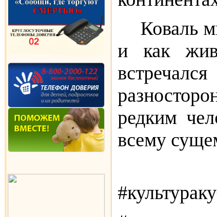
Коваль мн
и как жив
встречалс
разносторон
редким чел
всему суще
#культурак