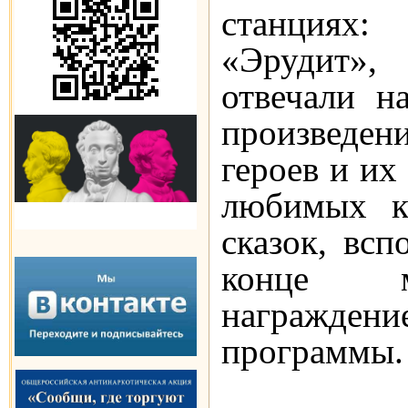
станциях:
«Эрудит»,
отвечали н
произведен
героев и их
любимых кн
сказок, вс
конце ме
награжде
программы.
Настоя