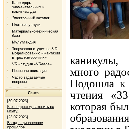
Календарь
знаменательных и
памятных дат
Электронный каталог
Платные услуги
Материально-техническая
база
Мультландия
Вот и 
Творческая студия по 3-D
моделированию «Фантазии
каникулы,
в трех измерениях»
VR - студия «VRеале»
много рад
Песочная анимация
Часто задаваемые
Подошла к 
вопросы
чтения «33
Лента
[30.07.2026]
которая был
Как подростку накопить на
мечту.
образования
[23.07.2026]
Взгяд в финансовое
прошллое