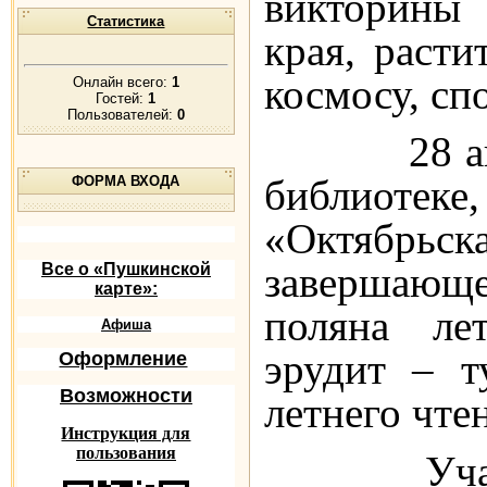
викторины 
Статистика
края, раст
космосу, сп
Онлайн всего:
1
Гостей:
1
Пользователей:
0
28 август
библиот
ФОРМА ВХОДА
«Октябрьс
завершающ
Все о «Пушкинской
карте»:
поляна лет
Афиша
эрудит – т
Оформление
Возможности
летнего чте
Инструкция для
пользования
Участник