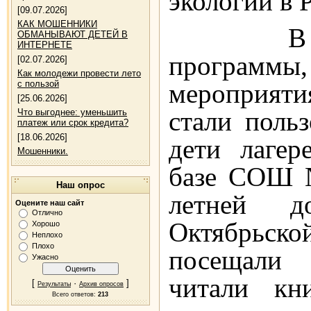
экологии в 
[09.07.2026]
КАК МОШЕННИКИ
В течени
ОБМАНЫВАЮТ ДЕТЕЙ В
ИНТЕРНЕТЕ
программы
[02.07.2026]
Как молодежи провести лето
мероприят
с пользой
[25.06.2026]
стали польз
Что выгоднее: уменьшить
платеж или срок кредита?
[18.06.2026]
дети лагер
Мошенники.
базе СОШ 
Наш опрос
летней д
Оцените наш сайт
Отлично
Октябрьской
Хорошо
Неплохо
Плохо
посещали 
Ужасно
читали кн
[
·
]
Результаты
Архив опросов
Всего ответов:
213