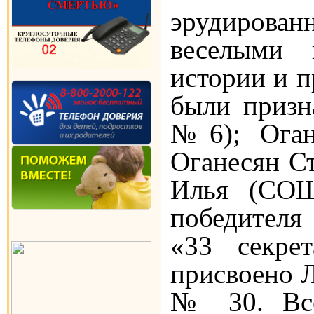
эрудиров
веселыми 
истории и п
были приз
№6); Ога
Оганесян С
Илья (СОШ
победителя
«33 секре
присвоено 
№ 30. Все