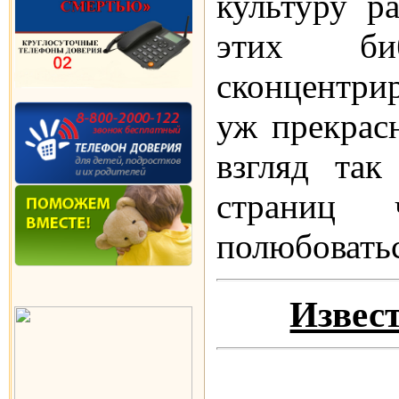
культуру р
этих би
сконцентрир
уж прекрас
взгляд так
страниц 
полюбовать
Извес