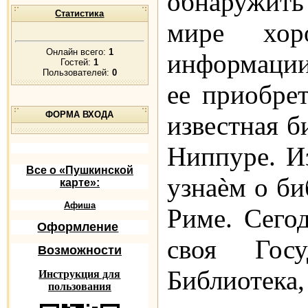
обнаружить
Статистика
мире хор
Онлайн всего:
1
информации
Гостей:
1
Пользователей:
0
ее приобре
ФОРМА ВХОДА
известная б
Ниппуре. И
Все о «Пушкинской
узнаѐм о би
карте»:
Афиша
Риме. Сего
Оформление
своя Госу
Возможности
Библиотека
Инструкция для
пользования