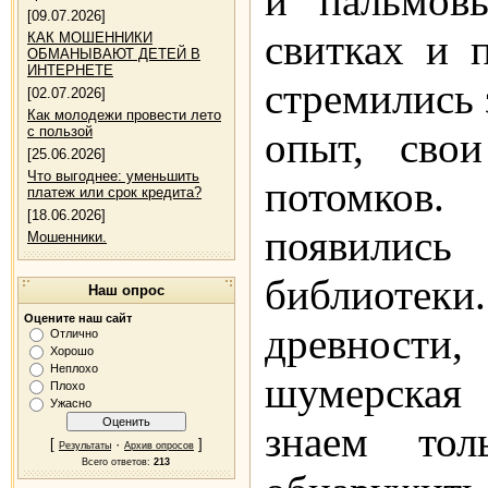
и пальмов
[09.07.2026]
свитках и 
КАК МОШЕННИКИ
ОБМАНЫВАЮТ ДЕТЕЙ В
ИНТЕРНЕТЕ
стремились 
[02.07.2026]
Как молодежи провести лето
с пользой
опыт, сво
[25.06.2026]
Что выгоднее: уменьшить
потомков.
платеж или срок кредита?
[18.06.2026]
появились
Мошенники.
библиотек
Наш опрос
Оцените наш сайт
древности, 
Отлично
Хорошо
Неплохо
шумерская
Плохо
Ужасно
знаем тол
[
·
]
Результаты
Архив опросов
Всего ответов:
213