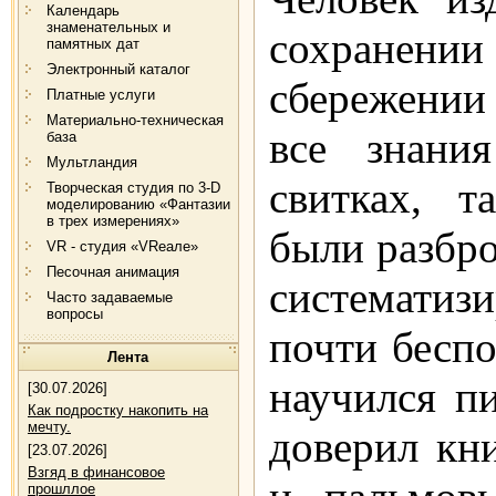
Календарь
знаменательных и
сохранении
памятных дат
Электронный каталог
сбережении
Платные услуги
Материально-техническая
все знани
база
Мультландия
свитках, т
Творческая студия по 3-D
моделированию «Фантазии
в трех измерениях»
были разбро
VR - студия «VRеале»
Песочная анимация
системати
Часто задаваемые
вопросы
почти беспо
Лента
научился п
[30.07.2026]
Как подростку накопить на
мечту.
доверил кн
[23.07.2026]
Взгяд в финансовое
прошллое