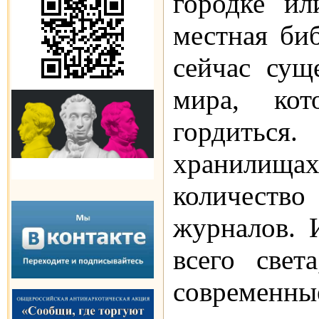
городке ил
местная биб
сейчас сущ
мира, ко
гордиться
хранилища
количество
журналов. 
всего свет
современн