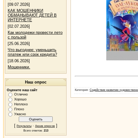
[09.07.2026]
КАК МОШЕННИКИ
ОБМАНЫВАЮТ ДЕТЕЙ В
ИНТЕРНЕТЕ
[02.07.2026]
Как молодежи провести лето
с пользой
[25.06.2026]
Что выгоднее: уменьшить
платеж или срок кредита?
[18.06.2026]
Мошенники.
Наш опрос
Оцените наш сайт
Категория
:
Содействие развитию художественно
Отлично
Хорошо
Неплохо
Плохо
Ужасно
[
·
]
Результаты
Архив опросов
Всего ответов:
213