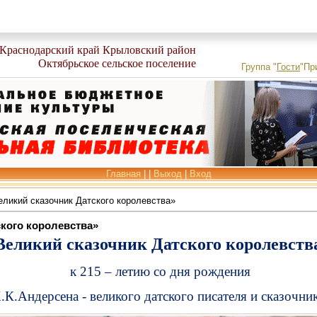
Краснодарский край Крыловский район
Октябрьское сельское поселение
Группа
"
Гости
"
Пр
Главная
|
|
Выход
|
Вход
ликий сказочник Датского королевства»
ского королевства»
Великий сказочник Датского королевств
к 215 – летию со дня рождения
.К.Андерсена -
великого датского писателя и сказочни