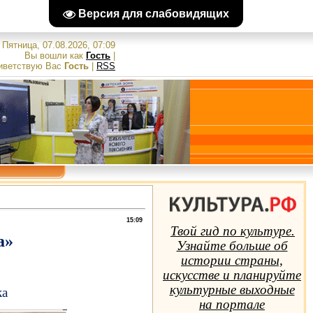
Версия для слабовидящих
Пятница, 07.08.2026, 07:09
Вы вошли как
Гость
|
иветствую Вас
Гость
|
RSS
15:09
Твой гид по культуре.
а»
Узнайте больше об
истории страны,
искусстве и планируйте
культурные выходные
ка
на портале