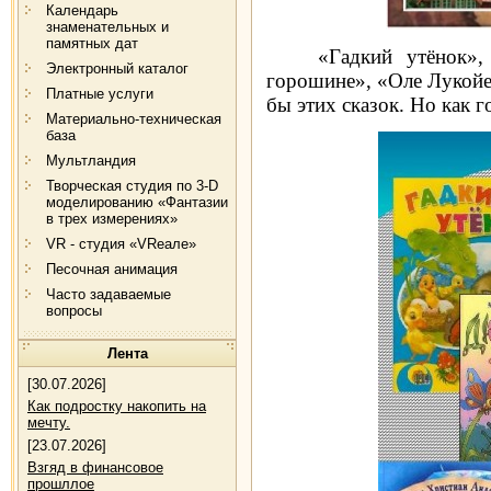
Календарь
знаменательных и
памятных дат
«Гадкий утёнок»,
Электронный каталог
горошине», «Оле Лукойе»
Платные услуги
бы этих сказок. Но как г
Материально-техническая
база
Мультландия
Творческая студия по 3-D
моделированию «Фантазии
в трех измерениях»
VR - студия «VRеале»
Песочная анимация
Часто задаваемые
вопросы
Лента
[30.07.2026]
Как подростку накопить на
мечту.
[23.07.2026]
Взгяд в финансовое
прошллое