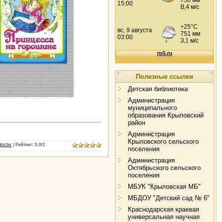
Полезные ссылки
Детская библиотека
Администрация
муниципального
образования Крыловский
район
Администрация
Крыловского сельского
ktcbs
|
Рейтинг
:
5.0
/
2
поселения
Администрация
Октябрьского сельского
поселения
МБУК "Крыловская МБ"
МБДОУ "Детский сад № 6"
Краснодарская краевая
универсальная научная