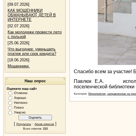
[09.07.2026]
КАК МОШЕННИКИ
ОБМАНЫВАЮТ ДЕТЕЙ В
ИНТЕРНЕТЕ
[02.07.2026]
Как молодежи провести лето
с пользой
[25.06.2026]
Что выгоднее: уменьшить
платеж или срок кредита?
[18.06.2026]
Мошенники.
Спасибо всем за участие! 
Павлюк Е.А. исполняющ
Наш опрос
поселенческой библиотеки
Оцените наш сайт
Отлично
Категория
:
Мероприятия, направленные на проф
Хорошо
Неплохо
Плохо
Ужасно
[
·
]
Результаты
Архив опросов
Всего ответов:
213