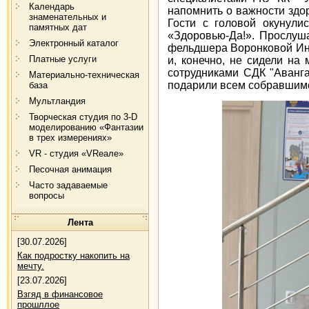
Календарь
напомнить о важности здо
знаменательных и
Гости с головой окунули
памятных дат
«Здоровью-Да!». Прослуш
Электронный каталог
фельдшера Воронковой Ин
Платные услуги
и, конечно, не сидели на
сотрудниками СДК "Аванга
Материально-техническая
подарили всем собравшимс
база
Мультландия
Творческая студия по 3-D
моделированию «Фантазии
в трех измерениях»
VR - студия «VRеале»
Песочная анимация
Часто задаваемые
вопросы
Лента
[30.07.2026]
Как подростку накопить на
мечту.
[23.07.2026]
Взгяд в финансовое
прошллое