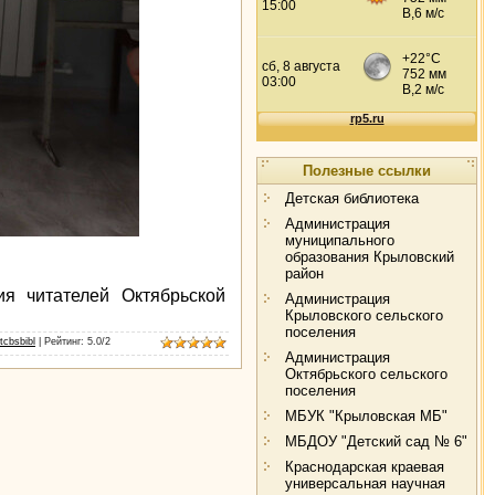
Полезные ссылки
Детская библиотека
Администрация
муниципального
образования Крыловский
район
 читателей Октябрьской
Администрация
Крыловского сельского
поселения
tcbsbibl
|
Рейтинг
:
5.0
/
2
Администрация
Октябрьского сельского
поселения
МБУК "Крыловская МБ"
МБДОУ "Детский сад № 6"
Краснодарская краевая
универсальная научная