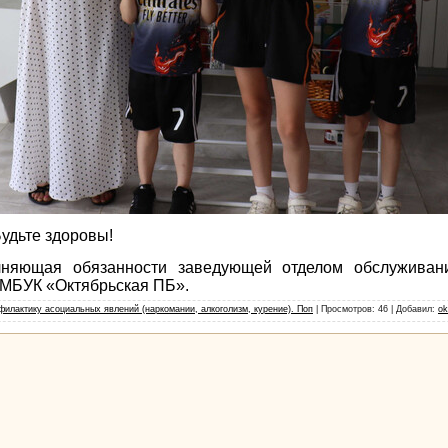
Будьте здоровы!
ая обязанности заведующей отделом обслуживания
 МБУК «Октябрьская ПБ».
илактику асоциальных явлений (наркомании, алкоголизм, курение). Поп
|
Просмотров
: 46 |
Добавил
:
ok