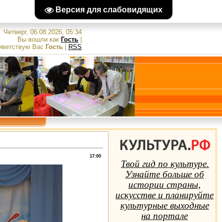
Версия для слабовидящих
Четверг, 06.08.2026, 05:34
Вы вошли как
Гость
|
иветствую Вас
Гость
|
RSS
17:00
Твой гид по культуре.
Узнайте больше об
истории страны,
искусстве и планируйте
культурные выходные
на портале