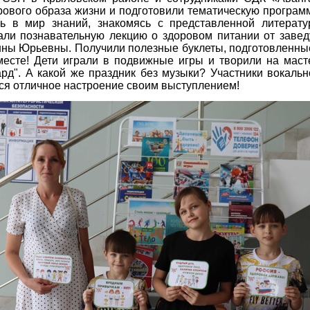
рового образа жизни и подготовили тематическую программ
сь в мир знаний, знакомясь с представленной литерат
али познавательную лекцию о здоровом питании от заве
ны Юрьевны. Получили полезные буклеты, подготовленные
 месте! Дети играли в подвижные игры и творили на маст
рд". А какой же праздник без музыки? Участники вокальн
я отличное настроение своим выступлением!