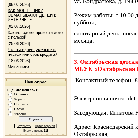
ул. Кондратюка, д. 198 
[09.07.2026]
КАК МОШЕННИКИ
Режим работы: с 10.00 д
ОБМАНЫВАЮТ ДЕТЕЙ В
ИНТЕРНЕТЕ
суббота,
[02.07.2026]
санитарный день: посл
Как молодежи провести лето
с пользой
месяца.
[25.06.2026]
Что выгоднее: уменьшить
платеж или срок кредита?
3. Октябрьская детск
[18.06.2026]
Мошенники.
МБУК «Октябрьская
Контактный телефон: 8
Наш опрос
Оцените наш сайт
Отлично
Электронная почта:
det
Хорошо
Неплохо
Плохо
Заведующая: Игнатова 
Ужасно
Адрес: Краснодарский к
[
·
]
Результаты
Архив опросов
Всего ответов:
213
Октябрьская,