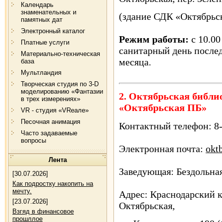
Календарь
знаменательных и
(здание СДК «Октябрьск
памятных дат
Электронный каталог
Режим работы:
с 10.00
Платные услуги
санитарный день после
Материально-техническая
месяца.
база
Мультландия
Творческая студия по 3-D
моделированию «Фантазии
2. Октябрьская библ
в трех измерениях»
«Октябрьская ПБ»
VR - студия «VRеале»
Песочная анимация
Контактный телефон: 8-
Часто задаваемые
вопросы
Электронная почта:
okt
Лента
Заведующая: Бездольна
[30.07.2026]
Как подростку накопить на
мечту.
Адрес: Краснодарский к
[23.07.2026]
Октябрьская,
Взгяд в финансовое
прошллое