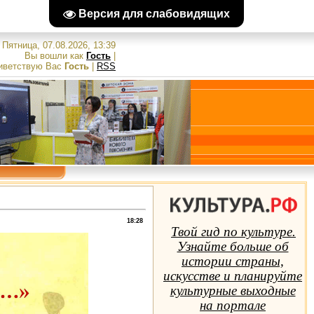
Версия для слабовидящих
Пятница, 07.08.2026, 13:39
Вы вошли как
Гость
|
иветствую Вас
Гость
|
RSS
18:28
Твой гид по культуре.
Узнайте больше об
истории страны,
искусстве и планируйте
культурные выходные
на портале