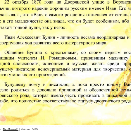
л
:
AlexGrinvalD
|
Рейтинг
:
5.0
/
2