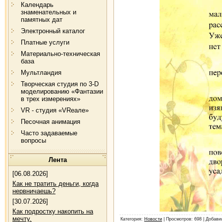
Календарь
знаменательных и
памятных дат
Электронный каталог
Платные услуги
Материально-техническая
база
Мультландия
Творческая студия по 3-D
моделированию «Фантазии
в трех измерениях»
VR - студия «VRеале»
Песочная анимация
Часто задаваемые
вопросы
Лента
[06.08.2026]
Как не тратить деньги, когда
нервничаешь?
[30.07.2026]
Как подростку накопить на
мечту.
Категория
:
Новости
|
Просмотров
: 698 |
Добави